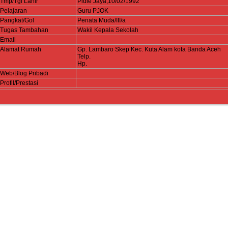
Tmp/Tgl Lahir
Pidie Jaya,10/02/1992
Pelajaran
Guru PJOK
Pangkat/Gol
Penata Muda/III/a
Tugas Tambahan
Wakil Kepala Sekolah
Email
Alamat Rumah
Gp. Lambaro Skep Kec. Kuta Alam kota Banda Aceh
Telp.
Hp.
Web/Blog Pribadi
Profil/Prestasi