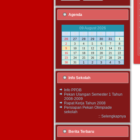
Agenda
09 August 2026
M
S
S
R
K
J
S
26
27
28
29
30
31
1
2
3
4
5
6
7
8
9
10
11
12
13
14
15
16
17
18
19
20
21
22
23
24
25
26
27
28
29
30
31
1
2
3
4
5
Info Sekolah
Info PPDB
Pekan Ulangan Semester 1 Tahun
2008-2009
Rapat Kerja Tahun 2008
Persiapan Pekan Olimpiade
sekolah
::
Selengkapnya
Berita Terbaru