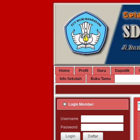
Home
Profil
Guru
Dapodik
Info Sekolah
Buku Tamu
Login Member
:
Username
:
Password