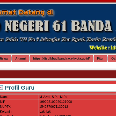
Siswa
Alumni
https://disdikbud.bandaacehkota.go.id/
Fitur
Gal
Profil Guru
Nama
M. Azmi, S.Pd.,M.Pd
NIP
199202102020121008
NUPTK
1542770671130012
Kelamin
Laki-laki