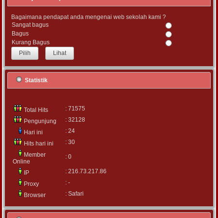
Bagaimana pendapat anda mengenai web sekolah kami ?
Sangat bagus
Bagus
Kurang Bagus
Lihat
Statistik
: 71575
Total Hits
: 32128
Pengunjung
: 24
Hari ini
: 30
Hits hari ini
Member
: 0
Online
: 216.73.217.86
IP
: -
Proxy
: Safari
Browser