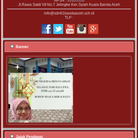
NPSN :
10105516
Jl.Rawa Sakti VII No.7 Jelingke Kec.Syiah Kuala Banda Aceh
info@sdn61bandaaceh.sch.id
TLP :
Banner
Jajak Pendapat