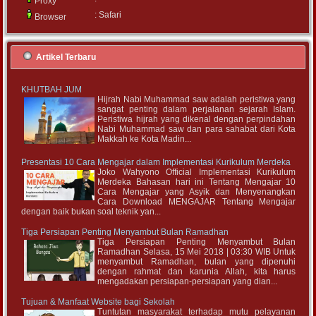
Proxy
: Safari
Browser
Artikel Terbaru
KHUTBAH JUM
Hijrah Nabi Muhammad saw adalah peristiwa yang
sangat penting dalam perjalanan sejarah Islam.
Peristiwa hijrah yang dikenal dengan perpindahan
Nabi Muhammad saw dan para sahabat dari Kota
Makkah ke Kota Madin...
Presentasi 10 Cara Mengajar dalam Implementasi Kurikulum Merdeka
Joko Wahyono Official Implementasi Kurikulum
Merdeka Bahasan hari ini Tentang Mengajar 10
Cara Mengajar yang Asyik dan Menyenangkan
Cara Download MENGAJAR Tentang Mengajar
dengan baik bukan soal teknik yan...
Tiga Persiapan Penting Menyambut Bulan Ramadhan
Tiga Persiapan Penting Menyambut Bulan
Ramadhan Selasa, 15 Mei 2018 | 03:30 WIB Untuk
menyambut Ramadhan, bulan yang dipenuhi
dengan rahmat dan karunia Allah, kita harus
mengadakan persiapan-persiapan yang dian...
Tujuan & Manfaat Website bagi Sekolah
Tuntutan masyarakat terhadap mutu pelayanan