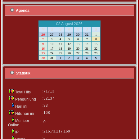
Agenda
08 August 2026
M
S
S
R
K
J
S
26
27
28
29
30
31
1
2
3
4
5
6
7
8
9
10
11
12
13
14
15
16
17
18
19
20
21
22
23
24
25
26
27
28
29
30
31
1
2
3
4
5
Statistik
: 71713
Total Hits
: 32137
Pengunjung
: 33
Hari ini
: 168
Hits hari ini
Member
: 0
Online
: 216.73.217.169
IP
: -