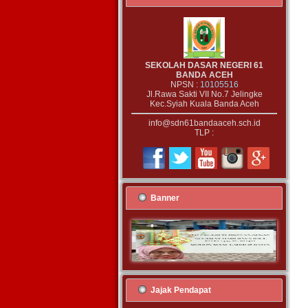
SEKOLAH DASAR NEGERI 61
BANDA ACEH
NPSN :
10105516
Jl.Rawa Sakti VII No.7 Jelingke
Kec.Syiah Kuala Banda Aceh
info@sdn61bandaaceh.sch.id
TLP :
Banner
Jajak Pendapat