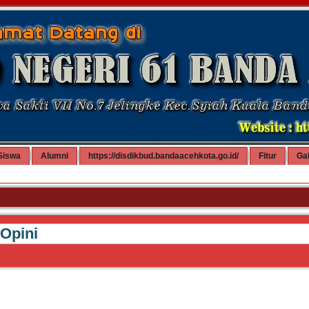
Siswa
Alumni
https://disdikbud.bandaacehkota.go.id/
Fitur
Gal
Opini