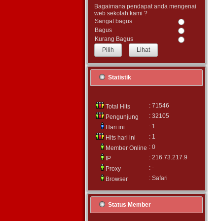
Bagaimana pendapat anda mengenai
web sekolah kami ?
Sangat bagus
Bagus
Kurang Bagus
Lihat
Statistik
: 71546
Total Hits
: 32105
Pengunjung
: 1
Hari ini
: 1
Hits hari ini
: 0
Member Online
: 216.73.217.9
IP
: -
Proxy
: Safari
Browser
Status Member