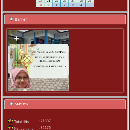
23
24
25
26
27
28
29
30
31
1
2
3
4
5
Banner
Statistik
: 71807
Total Hits
: 32176
Pengunjung