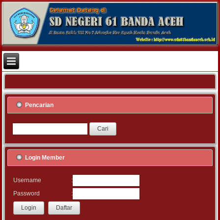
Pencarian
Login Member
:
Username
:
Password