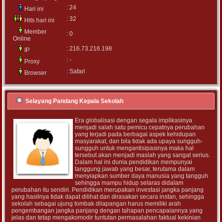
: 24
Hari ini
: 32
Hits hari ini
Member
: 0
Online
: 216.73.216.198
IP
: -
Proxy
: Safari
Browser
Selayang Pandang Kepala Sekolah
Era globalisasi dengan segala implikasinya
menjadi salah satu pemicu cepatnya perubahan
yang terjadi pada berbagai aspek kehidupan
masyarakat, dan bila tidak ada upaya sungguh-
sungguh untuk mengantisipasinya maka hal
tersebut akan menjadi maslah yang sangat serius.
Dalam hal ini dunia pendidikan mempunyai
tanggung jawab yang besar, terutama dalam
menyiapkan sumber daya manusia yang tangguh
sehingga mampu hidup selaras didalam
perubahan itu sendiri. Pendidikan merupakan investasi jangka panjang
yang hasilnya tidak dapat dilihat dan dirasakan secara instan, sehingga
sekolah sebagai ujung tombak dilapangan harus memiliki arah
pengembangan jangka panjang dengan tahapan pencapaiannya yang
jelas dan tetap mengakomodir tuntutan permasalahan faktual kekinian