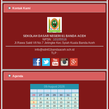
Kontak Kami
SEKOLAH DASAR NEGERI 61 BANDA ACEH
NPSN :
10105516
Jl.Rawa Sakti VII No.7 Jelingke Kec.Syiah Kuala Banda Aceh
info@sdn61bandaaceh.sch.id
TLP :
Agenda
09 August 2026
M
S
S
R
K
J
S
26
27
28
29
30
31
1
2
3
4
5
6
7
8
9
10
11
12
13
14
15
16
17
18
19
20
21
22